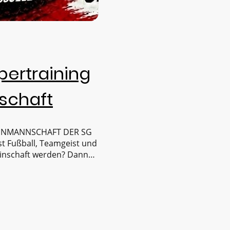
ertraining
chaft
ENMANNSCHAFT DER SG
 Fußball, Teamgeist und
einschaft werden? Dann
ppertraining! 📅
5 Uhr in Müschede ⚫
dringen Jahrgänge 2014 –
eits mit…