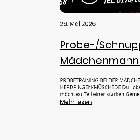
26. Mai 2026
Probe-/Schnupp
Mädchenmanns
PROBETRAINING BEI DER MÄDCH
HERDRINGEN/MÜSCHEDE Du liebst
möchtest Teil einer starken Gem
komm zu unserem Probe- & Schnu
Mehr lesen
Termine: 🔴 08.06. | 17:15 – 18:4
11.06. | 17:15 – 18:45 Uhr in Her
2018 Egal ob Anfängerin oder ber